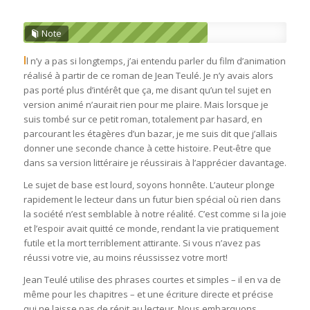
Note
I
l n’y a pas si longtemps, j’ai entendu parler du film d’animation
réalisé à partir de ce roman de Jean Teulé. Je n’y avais alors
pas porté plus d’intérêt que ça, me disant qu’un tel sujet en
version animé n’aurait rien pour me plaire. Mais lorsque je
suis tombé sur ce petit roman, totalement par hasard, en
parcourant les étagères d’un bazar, je me suis dit que j’allais
donner une seconde chance à cette histoire. Peut-être que
dans sa version littéraire je réussirais à l’apprécier davantage.
Le sujet de base est lourd, soyons honnête. L’auteur plonge
rapidement le lecteur dans un futur bien spécial où rien dans
la société n’est semblable à notre réalité. C’est comme si la joie
et l’espoir avait quitté ce monde, rendant la vie pratiquement
futile et la mort terriblement attirante. Si vous n’avez pas
réussi votre vie, au moins réussissez votre mort!
Jean Teulé utilise des phrases courtes et simples – il en va de
même pour les chapitres – et une écriture directe et précise
qui ne laisse pas de répit au lecteur. Nous embarquons