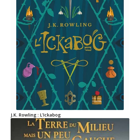
J.K. Rowling : L’Ickabog