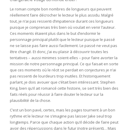
Le roman compte bon nombres de longueurs qui peuvent
réellement faire décrocher le lecteur le plus assidu. Malgré
tout, je n’ai pas ressenti d’impatience durant ces longueurs
puisque je comprenais très bien où voulait en venir l’auteur.
Ces moments étaient plus dans le but d’endormir le
personnage principal plutôt que le lecteur puisque le passé
ne se laisse pas faire aussi facilement. Le passé ne veut pas
être changé. Et donc, j’ai eu plaisir à découvrir toutes les
tentatives – aussi minimes soient-elles – pour faire avorter la
mission de notre personnage principal. Ce qui faisait en sorte
que ces moments où le récit se perdait en conjectures je n’ai
pas ressenti de lourdeurs trop inutiles. Et historiquement
parlant, je dois avouer que c’était bien intéressant. Stephen
King, bien qu’il ait romancé cette histoire, se sert très bien des
faits réels pour réussir à faire douter le lecteur sur la
plausibilité de la chose.
C’est un bon pavé, certes, mais les pages tournent à un bon
rythme et le lecteur ne s’imagine pas laisser Jake seul trop
longtemps. Parce que chaque action qu’il décide de faire peut
avoir des répercussions dans le futur (notre présent)… Mais