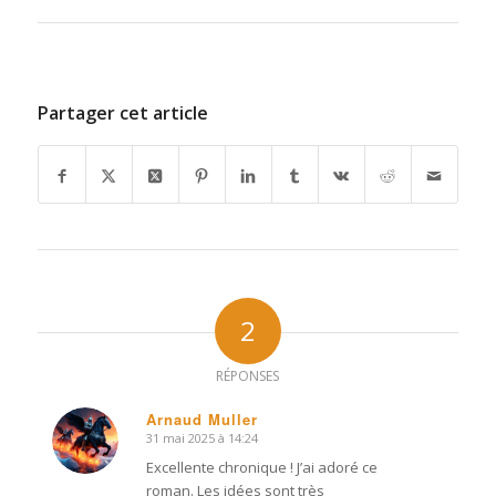
Partager cet article
2
RÉPONSES
Arnaud Muller
31 mai 2025 à 14:24
dit
:
Excellente chronique ! J’ai adoré ce
roman. Les idées sont très