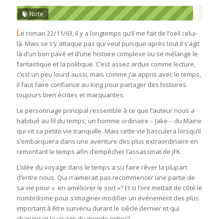
Note
L
e roman 22/11/63, il y a longtemps qu’il me fait de l’oeil celui-
là. Mais se s’y attaque pas qui veut puisque après tout il s’agit
là d’un bon pavé et d’une histoire complexe ou se mélange le
fantastique et la politique. C’est assez ardue comme lecture,
c’est un peu lourd aussi, mais comme j’ai appris avec le temps,
il faut faire confiance au King pour partager des histoires
toujours bien écrites et marquantes.
Le personnage principal ressemble à ce que l’auteur nous a
habitué au fil du temps; un homme ordinaire – Jake – du Maine
qui vit sa petite vie tranquille. Mais cette vie basculera lorsqu’il
s’embarquera dans une aventure des plus extraordinaire en
remontant le temps afin d’empêcher l’assassinat de JFK.
L’idée du voyage dans le temps a su faire rêver la plupart
d’entre nous. Qui n’aimerait pas recommencer une partie de
sa vie pour « en améliorer le sort »? Et si l’ont mettait de côté le
nombrilisme pour s’imaginer modifier un événement des plus
important à être survenu durant le siècle dernier et qui
changerait le visage du monde entier?