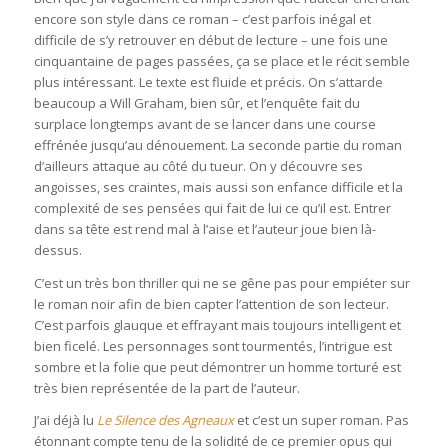
encore son style dans ce roman – c’est parfois inégal et
difficile de s’y retrouver en début de lecture – une fois une
cinquantaine de pages passées, ça se place et le récit semble
plus intéressant. Le texte est fluide et précis. On s’attarde
beaucoup a Will Graham, bien sûr, et l’enquête fait du
surplace longtemps avant de se lancer dans une course
effrénée jusqu’au dénouement. La seconde partie du roman
d’ailleurs attaque au côté du tueur. On y découvre ses
angoisses, ses craintes, mais aussi son enfance difficile et la
complexité de ses pensées qui fait de lui ce qu’il est. Entrer
dans sa tête est rend mal à l’aise et l’auteur joue bien là-
dessus.
C’est un très bon thriller qui ne se gêne pas pour empiéter sur
le roman noir afin de bien capter l’attention de son lecteur.
C’est parfois glauque et effrayant mais toujours intelligent et
bien ficelé. Les personnages sont tourmentés, l’intrigue est
sombre et la folie que peut démontrer un homme torturé est
très bien représentée de la part de l’auteur.
J’ai déjà lu
Le Silence des Agneaux
et c’est un super roman. Pas
étonnant compte tenu de la solidité de ce premier opus qui