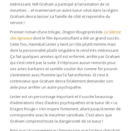
intéressant. Will Graham a participé à l’arrestation de ce
meurtrier… et maintenant un autre tueur sévit dans la région.
Graham devra laisser sa famille de côté et reprendre du
service !
Premier roman d’une trilogie,
Dragon Rouge
précède
Le Silence
des Agneaux
dont le film époustouflant a été un grand succès.
Cette fois, Hannibal Lecter y tient un rôle plutôt minime mais
dont la personnalité plutôt singulière le rend très intéressant.
Ça fait quelques années qu’il est enfermé, arrête par Graham
qui s’est retiré par la suite. Il n’éprouve aucun remords pour
ses actes barbares et semble vouloir dur comme fer pouvoir
s’entretenir avec l’homme qui l’a fait enfermer. Et c’est à
contrecœur que Graham devra finalement demander son
aide pour arrêter un autre psychopathe.
Lecter est un personnage important et il suscite beaucoup
d’admirations chez d’autres psychopathes et le tueur dit « Le
Dragon Rouge » s’en inspire fortement, allant jusqu’à tenter de
correspondre avec le meurtrier cannibale. C’est alors que
Graham comprend toute la dangerosité de ce tueur !
Bien que j’ai vaguement eu l’impression que l’auteur cherchait