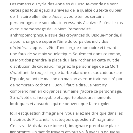
Les romans du cycle des Annales du Disque-monde ne sont
certes pas tous égaux au niveau de la qualité du texte ou bien
de l’histoire elle-même. Aussi, avec le temps certains
personnages me sont plus intéressants à suivre. Et c’est le cas
avec le personnage de La Mort. Personnalité
anthropomorphique issue des croyances du Disque-monde, il
a pour charge de séparer l’âme du corps des individus
décédés. Il apparait vêtu d’une longue robe noire et tenant
une faux de sa main squelettique. Seulement dans ce roman,
La Mort doit prendre la place du Père Pocher en cette nuit de
distribution de cadeaux. Imaginez le personnage de La Mort
s’habillant de rouge, longue barbe blanche et sac cadeaux sur
l’épaule, volant de maison en maison avec un traineau tiré par
de nombreux cochons… Bon, il faut le dire, La Mort n’y
comprend rien en croyances humaine. J’adore ce personnage.
Sa naïveté est incroyable et apporte plusieurs moments
loufoques et absurdes qui ne peuvent que faire rigoler !
Ici, il est question d’imaginaire. Vous allez me dire que dans les
histoires de Pratchett il est toujours question d’imaginaire.
C’est vrai. Mais dans ce tome-ci, l’imaginaire prend une place
importante. Un mot de travers et vous voilà avec un nouveau