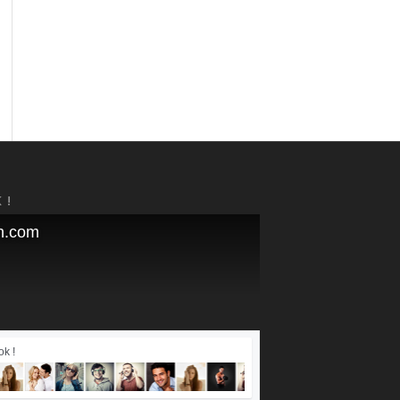
 !
n.com
k !