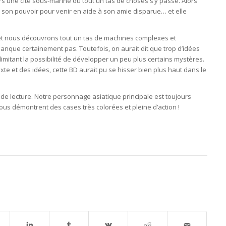
s une cité sous-marine où tout un tas de choses s’y passe. Alors
 son pouvoir pour venir en aide à son amie disparue… et elle
et nous découvrons tout un tas de machines complexes et
manque certainement pas. Toutefois, on aurait dit que trop d’idées
imitant la possibilité de développer un peu plus certains mystères.
xte et des idées, cette BD aurait pu se hisser bien plus haut dans le
 de lecture. Notre personnage asiatique principale est toujours
us démontrent des cases très colorées et pleine d’action !