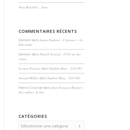
Peter Benchley : Jaws
COMMENTAIRES RÉCENTS
Damien
dans
James Dashner : L’épreuve – Le
labyrinthe
Damien
dans
Patrick Senécal : 5150 rue des
ormes
Lecture-Evasion
dans
Stephen King : 22/11/63
Arnaud Muller
dans
Stephen King : 22/11/63
Patrick Courval
dans
Jean-François Régnier :
Nos ombres, là-bas
CATÉGORIES
Catégories