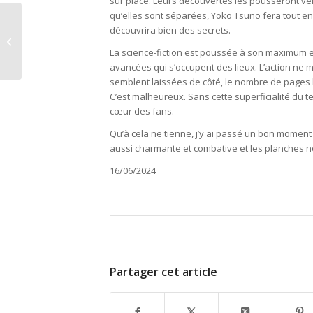
sur place. Leurs découvertes les pousseront ver
qu’elles sont séparées, Yoko Tsuno fera tout en
découvrira bien des secrets.
Sylvain Johnson :
Voisinage infernal
La science-fiction est poussée à son maximum 
avancées qui s’occupent des lieux. L’action ne 
semblent laissées de côté, le nombre de pages l
C’est malheureux. Sans cette superficialité du te
cœur des fans.
Qu’à cela ne tienne, j’y ai passé un bon moment
aussi charmante et combative et les planches no
16/06/2024
Partager cet article