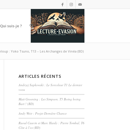
Qui suis-je ?
eloup : Yoko Tsuno, T13 – Les Archanges de Vinéa (BD)
ARTICLES RÉCENTS
Andrzej Sapkowski : Le Sorceleur T1 Le dernier
voeu
Matt Groening : Les Simpson, T5 Boing boing
Bart ! (BD)
Andy Weir : Projet Dernière Chance
Raoul Cauvin et Marc Hardy : Pierre Tombal, T6
Côte à l’os (BD)