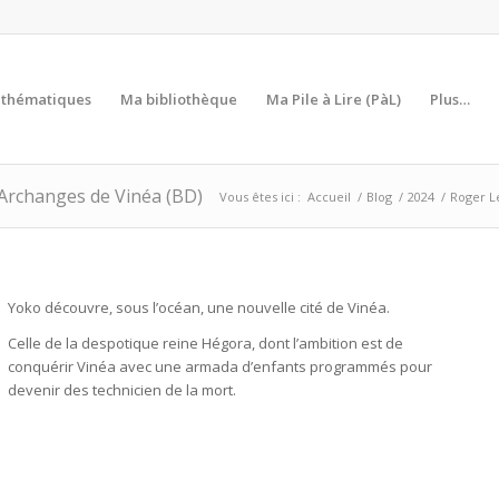
s thématiques
Ma bibliothèque
Ma Pile à Lire (PàL)
Plus…
 Archanges de Vinéa (BD)
Vous êtes ici :
Accueil
/
Blog
/
2024
/
Roger L
Yoko découvre, sous l’océan, une nouvelle cité de Vinéa.
Celle de la despotique reine Hégora, dont l’ambition est de
conquérir Vinéa avec une armada d’enfants programmés pour
devenir des technicien de la mort.